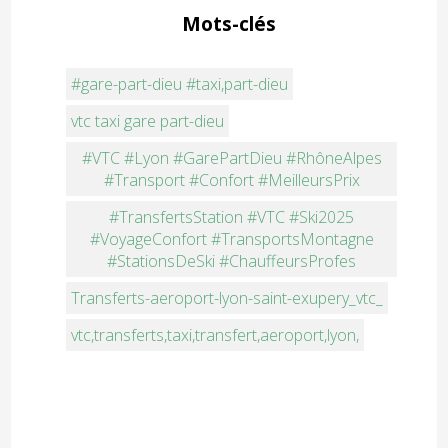
Mots-clés
#gare-part-dieu #taxi,part-dieu
vtc taxi gare part-dieu
#VTC #Lyon #GarePartDieu #RhôneAlpes
#Transport #Confort #MeilleursPrix
#TransfertsStation #VTC #Ski2025
#VoyageConfort #TransportsMontagne
#StationsDeSki #ChauffeursProfes
Transferts-aeroport-lyon-saint-exupery_vtc_
vtc,transferts,taxi,transfert,aeroport,lyon,