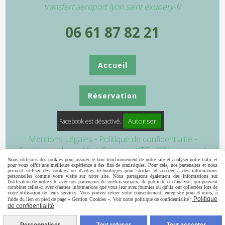
transfert aeroport lyon saint exupery-fr
06 61 87 82 21
Accueil
Réservation
Autoriser
Facebook est désactivé.
Mentions Légales
Politique de confidentialité
Gestion cookies
Mon Compte
VTC LYON aeroport
transfert aeroport lyon
navette aeroport lyon
Taxi
Nous utilisons des cookies pour assurer le bon fonctionnement de notre site et analyser notre trafic et
pour vous offrir une meilleure expérience à des fins de statistiques. Pour cela, nos partenaires et nous
Ambulance
Annuaire vtc
peuvent utiliser des cookies ou d'autres technologies pour stocker et accéder à des informations
personnelles comme votre visite sur notre site. Nous partageons également des informations sur
l'utilisation de notre site avec nos partenaires de médias sociaux, de publicité et d'analyse, qui peuvent
combiner celles-ci avec d'autres informations que vous leur avez fournies ou qu'ils ont collectées lors de
votre utilisation de leurs services. Vous pouvez retirer votre consentement, enregistré pour 6 mois, à
Politique
l'aide du lien en pied de page « Gestion Cookies ». Voir notre politique de confidentialité :
de confidentialité
Appelez-nous