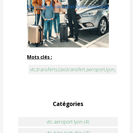
Mots clés :
vtc,transferts,taxi,transfert,aeroport,lyon,
Catégories
vtc aeroport lyon (4)
vtc gare part-dieu (4)