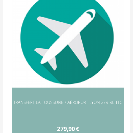
TRANSFERT LA TOUSSUIRE / AÉROPORT LYON 279-90 TTC
279,90
€