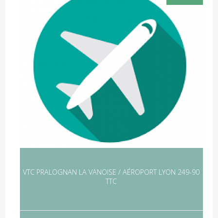
VTC PRALOGNAN LA VANOISE / AÉROPORT LYON 249-90
TTC