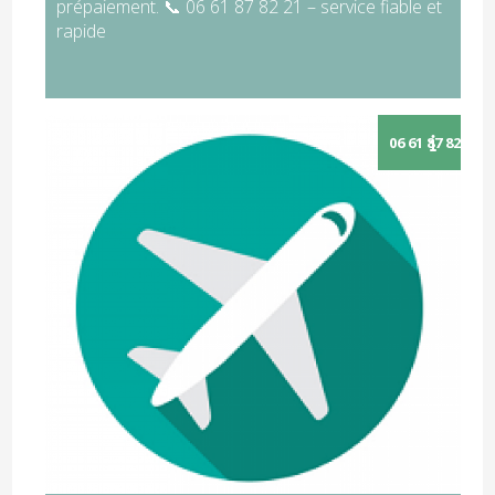
prépaiement. 📞 06 61 87 82 21 – service fiable et
rapide