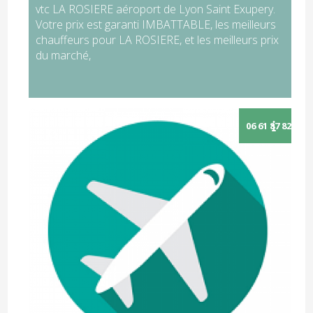
vtc LA ROSIERE aéroport de Lyon Saint Exupery.
Votre prix est garanti IMBATTABLE, les meilleurs
chauffeurs pour LA ROSIERE, et les meilleurs prix
du marché,