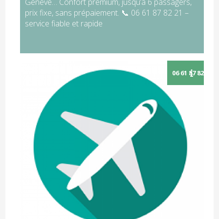
Genève… Confort premium, jusqu’à 6 passagers,
prix fixe, sans prépaiement. 📞 06 61 87 82 21 –
service fiable et rapide