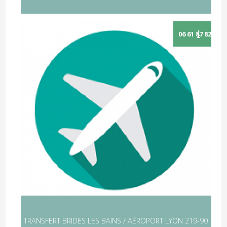
TRANSFERT BRIDES LES BAINS / AÉROPORT LYON 219-90