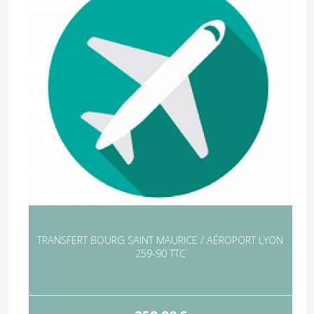
TRANSFERT BOURG SAINT MAURICE / AÉROPORT LYON
259-90 TTC