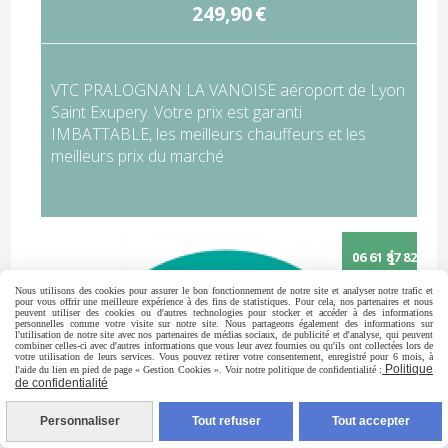
249,90
€
VTC PRALOGNAN LA VANOISE aéroport de Lyon
Saint Exupery. Votre prix est garanti
IMBATTABLE, les meilleurs chauffeurs et les
meilleurs prix du marché
Nous utilisons des cookies pour assurer le bon fonctionnement de notre site et analyser notre trafic et
pour vous offrir une meilleure expérience à des fins de statistiques. Pour cela, nos partenaires et nous
peuvent utiliser des cookies ou d'autres technologies pour stocker et accéder à des informations
personnelles comme votre visite sur notre site. Nous partageons également des informations sur
l'utilisation de notre site avec nos partenaires de médias sociaux, de publicité et d'analyse, qui peuvent
combiner celles-ci avec d'autres informations que vous leur avez fournies ou qu'ils ont collectées lors de
votre utilisation de leurs services. Vous pouvez retirer votre consentement, enregistré pour 6 mois, à
Politique
l'aide du lien en pied de page « Gestion Cookies ». Voir notre politique de confidentialité :
de confidentialité
Appelez-nous
Personnaliser
Tout refuser
Tout accepter