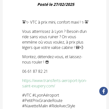
Posté le 27/02/2025
🚖✨ VTC à prix mini, confort maxi ! ✨🚖
Vous atterrissez à Lyon ? Besoin d’un
ride sans vous ruiner ? On vous
emmène où vous voulez, à prix plus
légers que votre valise cabine ! 🎒💨
Montez, détendez-vous, et laissez-
nous rouler ! 😎
06 61 87 82 21
https://www.transferts-aeroport-lyon-
saint-exupery.com/
#VTC #LyonAéroport
#PetitPrixGrandeRoute
#NavetteMalin #RideAvecStyle