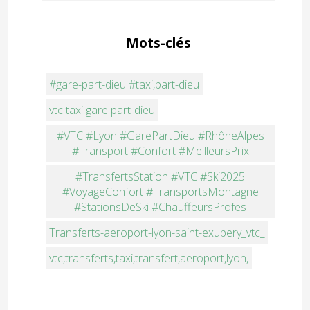
Mots-clés
#gare-part-dieu #taxi,part-dieu
vtc taxi gare part-dieu
#VTC #Lyon #GarePartDieu #RhôneAlpes
#Transport #Confort #MeilleursPrix
#TransfertsStation #VTC #Ski2025
#VoyageConfort #TransportsMontagne
#StationsDeSki #ChauffeursProfes
Transferts-aeroport-lyon-saint-exupery_vtc_
vtc,transferts,taxi,transfert,aeroport,lyon,