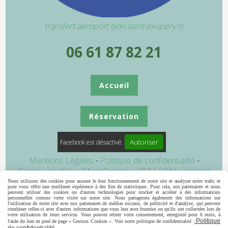
transfert aeroport lyon saint exupery-fr
06 61 87 82 21
Accueil
Réservation
Autoriser
Facebook est désactivé.
Mentions Légales
Politique de confidentialité
Gestion cookies
Mon Compte
VTC LYON aeroport
transfert aeroport lyon
navette aeroport lyon
Taxi
Nous utilisons des cookies pour assurer le bon fonctionnement de notre site et analyser notre trafic et
pour vous offrir une meilleure expérience à des fins de statistiques. Pour cela, nos partenaires et nous
Ambulance
Annuaire vtc
peuvent utiliser des cookies ou d'autres technologies pour stocker et accéder à des informations
personnelles comme votre visite sur notre site. Nous partageons également des informations sur
l'utilisation de notre site avec nos partenaires de médias sociaux, de publicité et d'analyse, qui peuvent
combiner celles-ci avec d'autres informations que vous leur avez fournies ou qu'ils ont collectées lors de
votre utilisation de leurs services. Vous pouvez retirer votre consentement, enregistré pour 6 mois, à
Politique
l'aide du lien en pied de page « Gestion Cookies ». Voir notre politique de confidentialité :