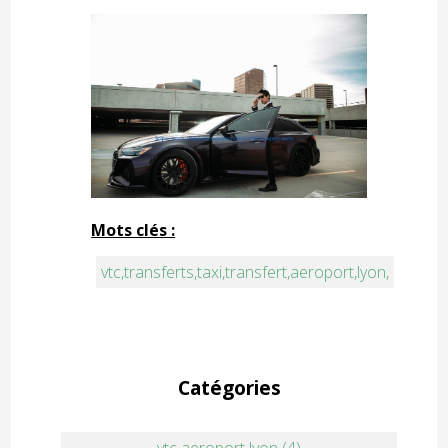
Mots clés :
vtc,transferts,taxi,transfert,aeroport,lyon,
Catégories
vtc aeroport lyon (4)