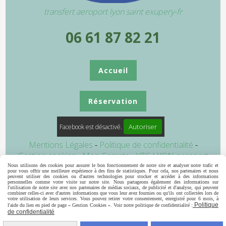
transfert aeroport lyon saint exupery-fr
06 61 87 82 21
Accueil
Réservation
Autoriser
Facebook est désactivé.
Mentions Légales
Politique de confidentialité
Gestion cookies
Mon Compte
VTC LYON aeroport
transfert aeroport lyon
navette aeroport lyon
Taxi
Nous utilisons des cookies pour assurer le bon fonctionnement de notre site et analyser notre trafic et
pour vous offrir une meilleure expérience à des fins de statistiques. Pour cela, nos partenaires et nous
Ambulance
Annuaire vtc
peuvent utiliser des cookies ou d'autres technologies pour stocker et accéder à des informations
personnelles comme votre visite sur notre site. Nous partageons également des informations sur
l'utilisation de notre site avec nos partenaires de médias sociaux, de publicité et d'analyse, qui peuvent
combiner celles-ci avec d'autres informations que vous leur avez fournies ou qu'ils ont collectées lors de
votre utilisation de leurs services. Vous pouvez retirer votre consentement, enregistré pour 6 mois, à
Politique
l'aide du lien en pied de page « Gestion Cookies ». Voir notre politique de confidentialité :
de confidentialité