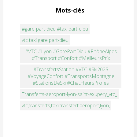
Mots-clés
#gare-part-dieu #taxi,part-dieu
vtc taxi gare part-dieu
#VTC #Lyon #GarePartDieu #RhôneAlpes
#Transport #Confort #MeilleursPrix
#TransfertsStation #VTC #Ski2025
#VoyageConfort #TransportsMontagne
#StationsDeSki #ChauffeursProfes
Transferts-aeroport-lyon-saint-exupery_vtc_
vtc,transferts,taxi,transfert,aeroport,lyon,