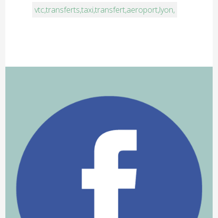
vtc,transferts,taxi,transfert,aeroport,lyon,