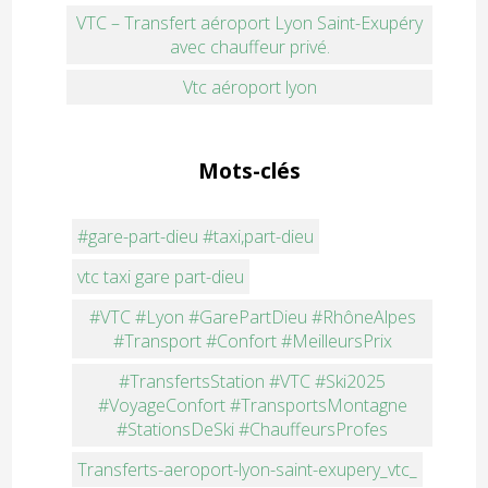
VTC – Transfert aéroport Lyon Saint-Exupéry
avec chauffeur privé.
Vtc aéroport lyon
Mots-clés
#gare-part-dieu #taxi,part-dieu
vtc taxi gare part-dieu
#VTC #Lyon #GarePartDieu #RhôneAlpes
#Transport #Confort #MeilleursPrix
#TransfertsStation #VTC #Ski2025
#VoyageConfort #TransportsMontagne
#StationsDeSki #ChauffeursProfes
Transferts-aeroport-lyon-saint-exupery_vtc_