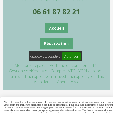
06 61 87 82 21
Accueil
Réservation
Autoriser
Facebook est désactivé.
Mentions Légales
Politique de confidentialité
Gestion cookies
Mon Compte
VTC LYON aeroport
transfert aeroport lyon
navette aeroport lyon
Taxi
Ambulance
Annuaire vtc
Nous utilisons des cookies pour assurer le bon fonctionnement de notre site et analyser notre trafic et pour
vous offrir une meilleure expérience à des fins de statistiques. Pour cela, nos partenaires et nous peuvent
utiliser des cookies ou d'autres technologies pour stocker et accéder à des informations personnelles comme
votre visite sur notre site. Nous partageons également des informations sur l'utilisation de notre site avec