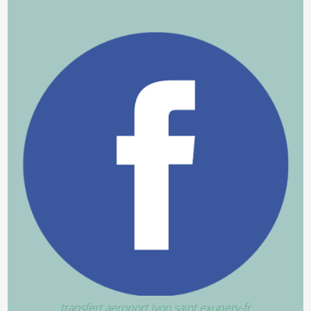
transfert aeroport lyon saint exupery-fr