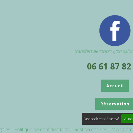
transfert aeroport lyon sain
06 61 87 82
Accueil
Réservation
Auto
Facebook est désactivé.
gales
Politique de confidentialité
Gestion cookies
Mon Com