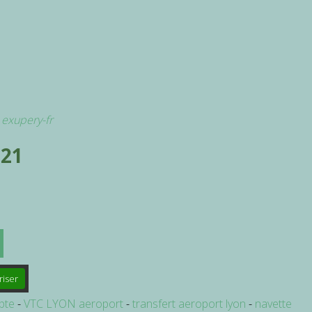
t exupery-fr
 21
riser
pte
VTC LYON aeroport
transfert aeroport lyon
navette