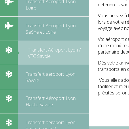
Transfert Aéroport Lyon
détendre, avan
Loire
Vous arrivez à 
lors de votre r
Transfert Aéroport Lyon
voyage avec no
Saône et Loire
Vtc aéroport de
d’une manière a
Transfert Aéroport Lyon /
partenaire depu
VTC Savoie
Dès votre arriv
transports en c
Transfert aéroport Lyon
Vous allez ador
Savoie
faciliter et mi
précités seront
Transfert Aéroport Lyon
Haute Savoie
Transfert aéroport Lyon
haute Savoie 2