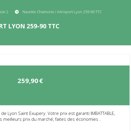
oie 2
Navette Chamonix / Aéroport Lyon 259-90 TTC
T LYON 259-90 TTC
259,90
€
 Lyon Saint Exupery. Votre prix est garanti IMBATTABLE,
es meilleurs prix du marché, faites des économies .