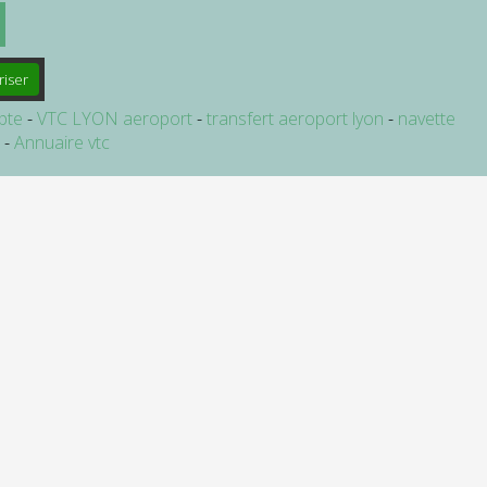
riser
pte
VTC LYON aeroport
transfert aeroport lyon
navette
e
Annuaire vtc