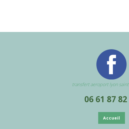
transfert aeroport lyon sain
06 61 87 82
Accueil