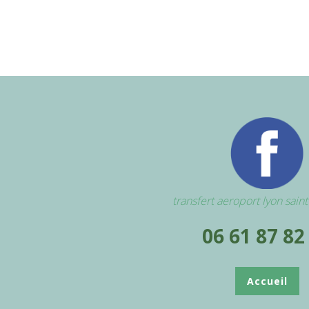
transfert aeroport lyon sain
06 61 87 82
Accueil