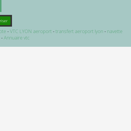
riser
pte
VTC LYON aeroport
transfert aeroport lyon
navette
e
Annuaire vtc