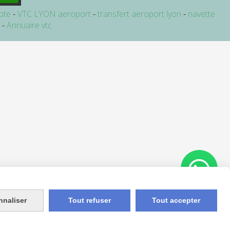
pte
VTC LYON aeroport
transfert aeroport lyon
navette
e
Annuaire vtc
nnaliser
Tout refuser
Tout accepter
Appelez-nous