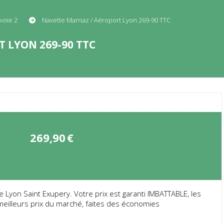
avoie 2
Navette Marnaz / Aéroport Lyon 269-90 TTC
 LYON 269-90 TTC
269,90
€
yon Saint Exupery. Votre prix est garanti IMBATTABLE, les
 meilleurs prix du marché, faites des économies