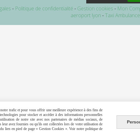
gales
Politique de confidentialité
Gestion cookies
Mon Com
aeroport lyon
Taxi Ambulanc
otre trafic et pour vous offrir une meilleure expérience à des fins de
s technologies pour stocker et accéder à des informations personnelles
tilisation de notre site avec nos partenaires de médias sociaux, de
Perso
leur avez fournies ou qu'ils ont collectées lors de votre utilisation de
e du lien en pied de page « Gestion Cookies ». Voir notre politique de