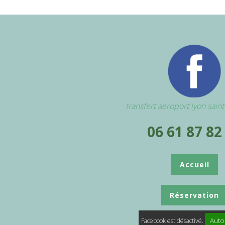
transfert aeroport lyon sain
06 61 87 82
Accueil
Réservation
Auto
Facebook est désactivé.