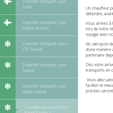
Transfert Aéroport Lyon
Loire
Un chauffeur pr
détendre, avan
Transfert Aéroport Lyon
Vous arrivez à 
Saône et Loire
lors de votre r
voyage avec no
Transfert Aéroport Lyon /
Vtc aéroport de
VTC Savoie
d’une manière a
partenaire depu
Dès votre arriv
Transfert aéroport Lyon
transports en c
Savoie
Vous allez ador
faciliter et mi
Transfert Aéroport Lyon
précités seront
Haute Savoie
Transfert aéroport Lyon
haute Savoie 2