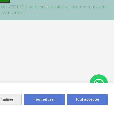
pte
VTC LYON aeroport
transfert aeroport lyon
navette
e
Annuaire vtc
nnaliser
Tout refuser
Tout accepter
Appelez-nous