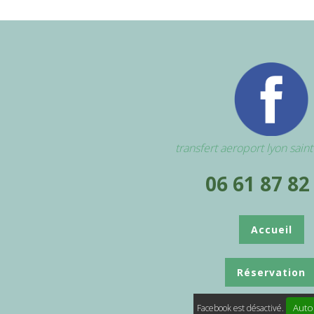
transfert aeroport lyon sain
06 61 87 82
Accueil
Réservation
Auto
Facebook est désactivé.