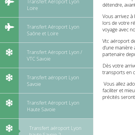
Transfert Aéroport Lyon
détendre, avan
Loire
Vous arrivez à 
lors de votre r
Transfert Aéroport Lyon
voyage avec no
Saône et Loire
Vtc aéroport de
d’une manière a
Transfert Aéroport Lyon /
partenaire depu
VTC Savoie
Dès votre arriv
transports en c
Transfert aéroport Lyon
Vous allez ador
Savoie
faciliter et mi
précités seront
Transfert Aéroport Lyon
Haute Savoie
Transfert aéroport Lyon
haute Savoie 2