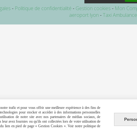
gales
Politique de confidentialité
Gestion cookies
Mon Com
aeroport lyon
Taxi Ambulanc
otre trafic et pour vous offrir une meilleure expérience à des fins de
s technologies pour stocker et accéder à des informations personnelles
tilisation de notre site avec nos partenaires de médias sociaux, de
Perso
leur avez fournies ou qu'ils ont collectées lors de votre utilisation de
e du lien en pied de page « Gestion Cookies ». Voir notre politique de