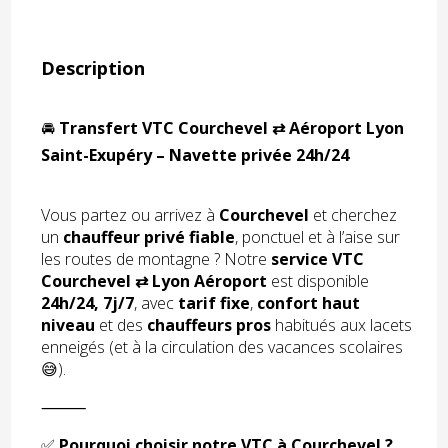
Description
🚘
Transfert VTC Courchevel ⇄ Aéroport Lyon
Saint-Exupéry – Navette privée 24h/24
Vous partez ou arrivez à
Courchevel
et cherchez
un
chauffeur privé fiable
, ponctuel et à l’aise sur
les routes de montagne ? Notre
service VTC
Courchevel ⇄ Lyon Aéroport
est disponible
24h/24, 7j/7
, avec
tarif fixe
,
confort haut
niveau
et des
chauffeurs pros
habitués aux lacets
enneigés (et à la circulation des vacances scolaires
😅).
⸻
✅
Pourquoi choisir notre VTC à Courchevel ?