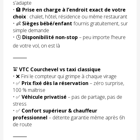
s’adapte
• 🏨
Prise en charge à l’endroit exact de votre
choix
: chalet, hôtel, résidence ou même restaurant
• 👶
Sièges bébé/enfant
fournis gratuitement, sur
simple demande
• 🕓
Disponibilité non-stop
– peu importe l’heure
de votre vol, on est là
⸻
🚖
VTC Courchevel vs taxi classique
• ❌ Fini le compteur qui grimpe à chaque virage
• ✅
Prix fixé dès la réservation
– zéro surprise,
100 % maîtrise
• ✅
Véhicule privatisé
– pas de partage, pas de
stress
• ✅
Confort supérieur & chauffeur
professionnel
– détente garantie même après 6h
de route
⸻