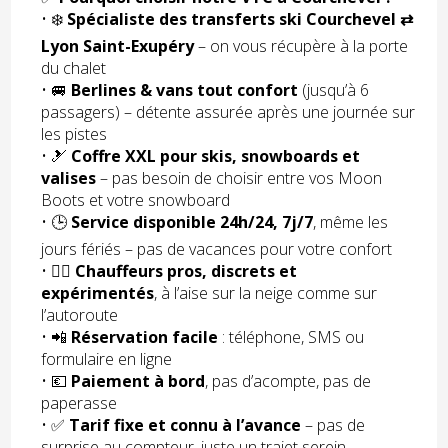
• ❄️
Spécialiste des transferts ski Courchevel ⇄
Lyon Saint-Exupéry
– on vous récupère à la porte
du chalet
• 🚐
Berlines & vans tout confort
(jusqu’à 6
passagers) – détente assurée après une journée sur
les pistes
• 🎿
Coffre XXL pour skis, snowboards et
valises
– pas besoin de choisir entre vos Moon
Boots et votre snowboard
• 🕒
Service disponible 24h/24, 7j/7
, même les
jours fériés – pas de vacances pour votre confort
• 👨‍✈️
Chauffeurs pros, discrets et
expérimentés
, à l’aise sur la neige comme sur
l’autoroute
• 📲
Réservation facile
: téléphone, SMS ou
formulaire en ligne
• 💶
Paiement à bord
, pas d’acompte, pas de
paperasse
• ✅
Tarif fixe et connu à l’avance
– pas de
surprise au compteur, juste un trajet serein