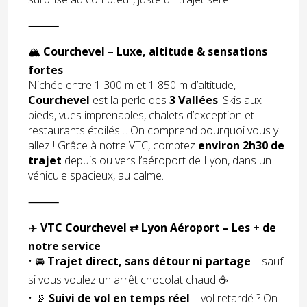
⸻
🏔
Courchevel – Luxe, altitude & sensations
fortes
Nichée entre 1 300 m et 1 850 m d’altitude,
Courchevel
est la perle des
3 Vallées
. Skis aux
pieds, vues imprenables, chalets d’exception et
restaurants étoilés… On comprend pourquoi vous y
allez ! Grâce à notre VTC, comptez
environ 2h30 de
trajet
depuis ou vers l’aéroport de Lyon, dans un
véhicule spacieux, au calme.
⸻
✈️
VTC Courchevel ⇄ Lyon Aéroport – Les + de
notre service
• 🚘
Trajet direct, sans détour ni partage
– sauf
si vous voulez un arrêt chocolat chaud ☕
• 📡
Suivi de vol en temps réel
– vol retardé ? On