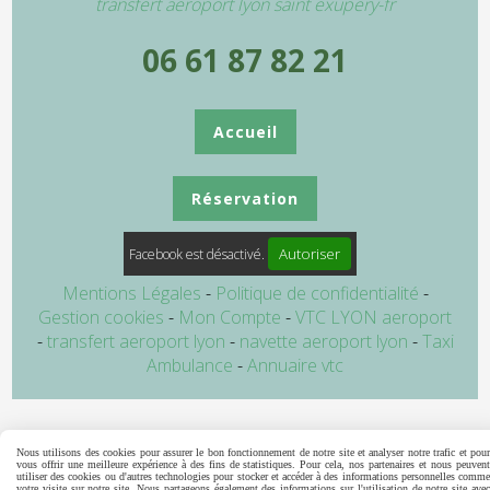
transfert aeroport lyon saint exupery-fr
06 61 87 82 21
Accueil
Réservation
Autoriser
Facebook est désactivé.
Mentions Légales
Politique de confidentialité
Gestion cookies
Mon Compte
VTC LYON aeroport
transfert aeroport lyon
navette aeroport lyon
Taxi
Ambulance
Annuaire vtc
Nous utilisons des cookies pour assurer le bon fonctionnement de notre site et analyser notre trafic et pour
vous offrir une meilleure expérience à des fins de statistiques. Pour cela, nos partenaires et nous peuvent
utiliser des cookies ou d'autres technologies pour stocker et accéder à des informations personnelles comme
votre visite sur notre site. Nous partageons également des informations sur l'utilisation de notre site avec