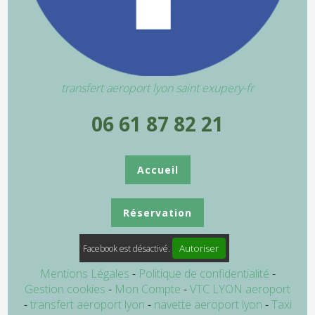
transfert aeroport lyon saint exupery-fr
06 61 87 82 21
Accueil
Réservation
Autoriser
Facebook est désactivé.
Mentions Légales
Politique de confidentialité
Gestion cookies
Mon Compte
VTC LYON aeroport
transfert aeroport lyon
navette aeroport lyon
Taxi