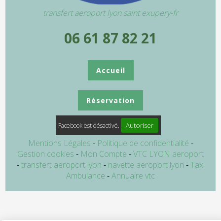
transfert aeroport lyon saint exupery-fr
06 61 87 82 21
Accueil
Réservation
Autoriser
Facebook est désactivé.
Mentions Légales
Politique de confidentialité
Gestion cookies
Mon Compte
VTC LYON aeroport
transfert aeroport lyon
navette aeroport lyon
Taxi
Ambulance
Annuaire vtc