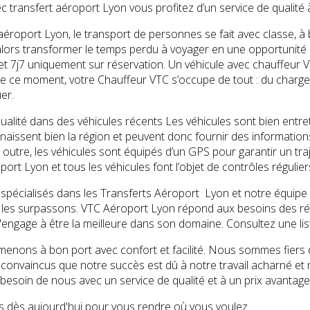
ec transfert aéroport Lyon vous profitez d’un service de qualité 
aéroport Lyon, le transport de personnes se fait avec classe, à 
lors transformer le temps perdu à voyager en une opportunité p
 et 7j7 uniquement sur réservation. Un véhicule avec chauffeur 
 de ce moment, votre Chauffeur VTC s’occupe de tout : du charg
er.
ualité dans des véhicules récents Les véhicules sont bien entr
aissent bien la région et peuvent donc fournir des informations
 outre, les véhicules sont équipés d’un GPS pour garantir un traje
ort Lyon et tous les véhicules font l’objet de contrôles régulie
écialisés dans les Transferts Aéroport Lyon et notre équipe 
t les surpassons. VTC Aéroport Lyon répond aux besoins des ré
'engage à être la meilleure dans son domaine. Consultez une li
nons à bon port avec confort et facilité. Nous sommes fiers d’ê
nvaincus que notre succès est dû à notre travail acharné et n
 besoin de nous avec un service de qualité et à un prix avantag
 dès aujourd'hui pour vous rendre où vous voulez.