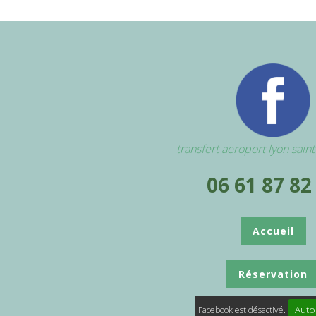
transfert aeroport lyon sain
06 61 87 82
Accueil
Réservation
Auto
Facebook est désactivé.