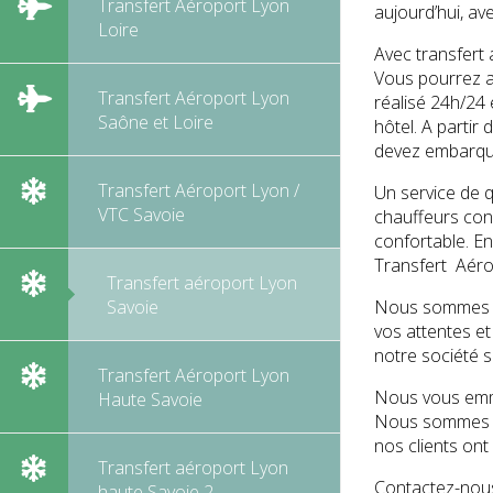
Transfert Aéroport Lyon
aujourd’hui, av
Loire
Avec transfert 
Vous pourrez a
Transfert Aéroport Lyon
réalisé 24h/24
Saône et Loire
hôtel. A partir
devez embarqu
Transfert Aéroport Lyon /
Un service de q
VTC Savoie
chauffeurs conn
confortable. En
Transfert Aérop
Transfert aéroport Lyon
Nous sommes sp
Savoie
vos attentes e
notre société s
Transfert Aéroport Lyon
Nous vous emme
Haute Savoie
Nous sommes co
nos clients ont
Transfert aéroport Lyon
Contactez-nous
haute Savoie 2