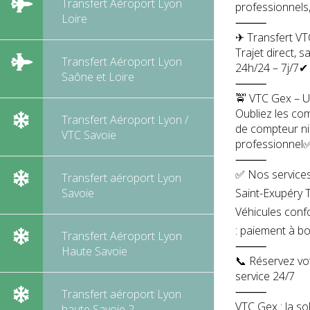
Transfert Aéroport Lyon
professionnels,
Loire
⸻
✈ Transfert VT
Trajet direct, 
Transfert Aéroport Lyon
24h/24 – 7j/7✔
Saône et Loire
⸻
🚖 VTC Gex – Un
Oubliez les com
Transfert Aéroport Lyon /
de compteur ni
VTC Savoie
professionnel✅
⸻
✅ Nos services
Transfert aéroport Lyon
Saint-Exupéry T
Savoie
Véhicules confo
: paiement à bo
Transfert Aéroport Lyon
⸻
Haute Savoie
📞 Réservez vo
service 24/7
⸻
Transfert aéroport Lyon
VTC Gex : la so
haute Savoie 2