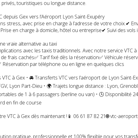
 privés, touristiques ou longue distance.
C depuis Gex vers l’Aéroport Lyon Saint-Exupéry
sans stress, avec prise en charge à l’adresse de votre choix.✔ En
 Prise en charge à domicile, hôtel ou entreprise✔ Suivi des vo
e vraie alternative au taxi
plications avec les taxis traditionnels. Avec notre service VTC 
 de frais cachés✅ Tarif fixé dès la réservation✅ Véhicule rése
 Réservation par téléphone ou en ligne en quelques clics
 VTC à Gex • 🚘 Transferts VTC vers l’aéroport de Lyon Saint-Ex
GV, Lyon Part-Dieu • 🌍 Trajets longue distance : Lyon, Grenobl
rtables de 1 à 6 passagers (berline ou van) • 🕓 Disponibilité 
rd en fin de course
tre VTC à Gex dès maintenant !📱 06 61 87 82 21🌐 vtc-aeropor
lution pratique, professionnelle et 100% flexible pour vos trans