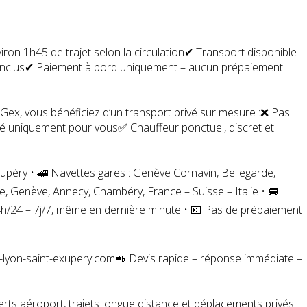
viron 1h45 de trajet selon la circulation✔ Transport disponible
ls inclus✔ Paiement à bord uniquement – aucun prépaiement
à Gex, vous bénéficiez d’un transport privé sur mesure :❌ Pas
rvé uniquement pour vous✅ Chauffeur ponctuel, discret et
upéry • 🚄 Navettes gares : Genève Cornavin, Bellegarde,
e, Genève, Annecy, Chambéry, France – Suisse – Italie • 🚐
24h/24 – 7j/7, même en dernière minute • 💶 Pas de prépaiement
t-lyon-saint-exupery.com📲 Devis rapide – réponse immédiate –
ferts aéroport, trajets longue distance et déplacements privés.