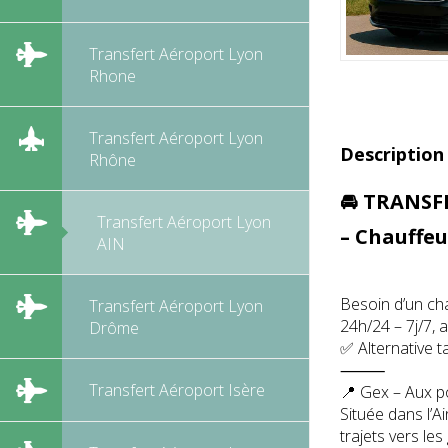
Transfert Aéroport Lyon
Rhone
Transfert Aéroport Lyon
Description
Rhône
🚘 TRANSFE
Transfert Aéroport Lyon
– Chauffeu
AIN
Besoin d’un ch
Transfert Aéroport Lyon
24h/24 – 7j/7, a
Drôme
✅ Alternative 
⸻
Transfert Aéroport Isère
📍 Gex – Aux p
Située dans l’A
trajets vers le