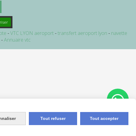
riser
pte
VTC LYON aeroport
transfert aeroport lyon
navette
e
Annuaire vtc
nnaliser
Tout refuser
Tout accepter
Appelez-nous