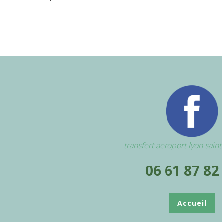
transfert aeroport lyon sain
06 61 87 82
Accueil