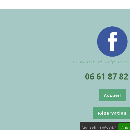
transfert aeroport lyon sain
06 61 87 82
Accueil
Réservation
Auto
Facebook est désactivé.