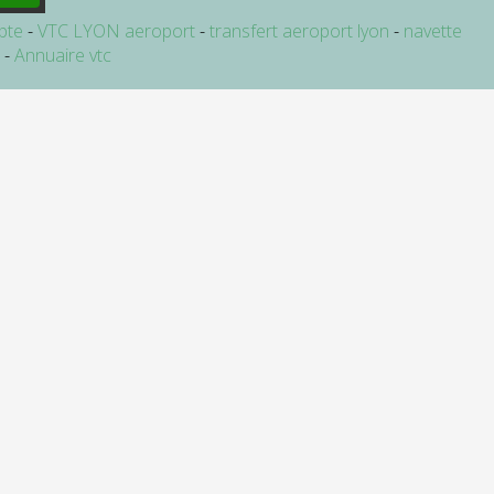
pte
VTC LYON aeroport
transfert aeroport lyon
navette
e
Annuaire vtc