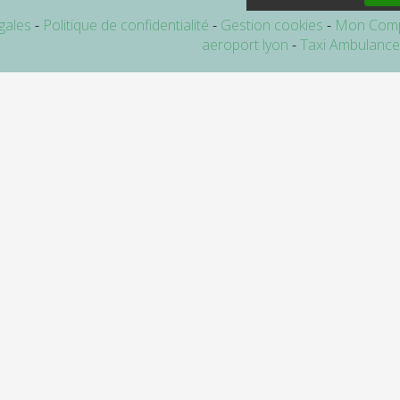
gales
Politique de confidentialité
Gestion cookies
Mon Com
aeroport lyon
Taxi Ambulanc