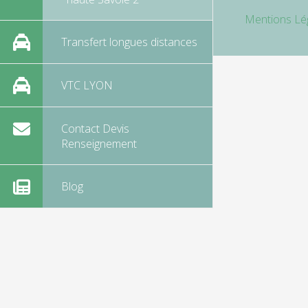
Mentions Lé
Transfert longues distances
VTC LYON
Contact Devis
Renseignement
Blog