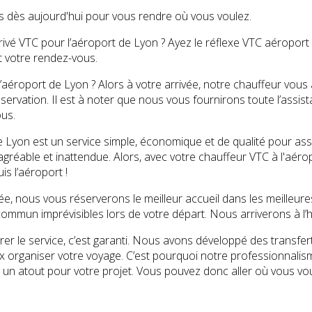
 dès aujourd'hui pour vous rendre où vous voulez.
ivé VTC pour l’aéroport de Lyon ? Ayez le réflexe VTC aéroport 
t votre rendez-vous.
l’aéroport de Lyon ? Alors à votre arrivée, notre chauffeur vous
éservation. Il est à noter que nous vous fournirons toute l’assi
us.
 Lyon est un service simple, économique et de qualité pour assu
gréable et inattendue. Alors, avec votre chauffeur VTC à l'aéro
is l’aéroport !
ée, nous vous réserverons le meilleur accueil dans les meilleure
ommun imprévisibles lors de votre départ. Nous arriverons à l’he
er le service, c’est garanti. Nous avons développé des transfer
eux organiser votre voyage. C’est pourquoi notre professionnal
 un atout pour votre projet. Vous pouvez donc aller où vous vo