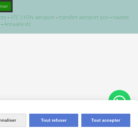
riser
pte
VTC LYON aeroport
transfert aeroport lyon
navette
e
Annuaire vtc
nnaliser
Tout refuser
Tout accepter
Appelez-nous