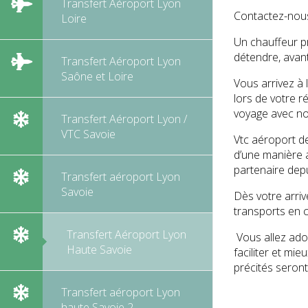
Transfert Aéroport Lyon
Contactez-nous
Loire
Un chauffeur pr
détendre, avan
Transfert Aéroport Lyon
Saône et Loire
Vous arrivez à 
lors de votre r
voyage avec no
Transfert Aéroport Lyon /
VTC Savoie
Vtc aéroport de
d’une manière a
partenaire depu
Transfert aéroport Lyon
Savoie
Dès votre arriv
transports en c
Transfert Aéroport Lyon
Vous allez ador
Haute Savoie
faciliter et mi
précités seront
Transfert aéroport Lyon
haute Savoie 2