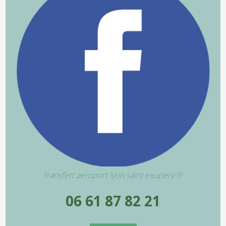
transfert aeroport lyon saint exupery-fr
06 61 87 82 21