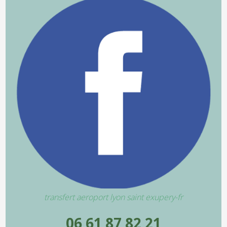
transfert aeroport lyon saint exupery-fr
06 61 87 82 21