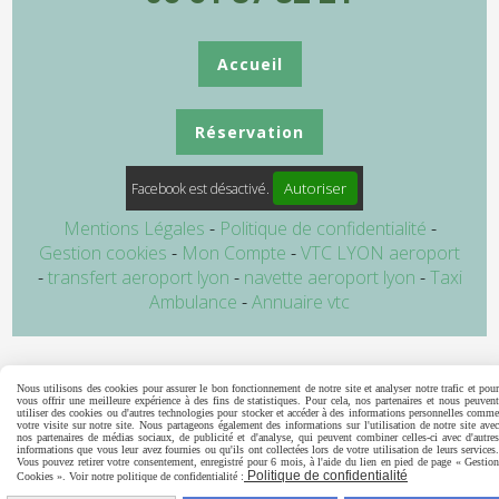
Accueil
Réservation
Autoriser
Facebook est désactivé.
Mentions Légales
Politique de confidentialité
Gestion cookies
Mon Compte
VTC LYON aeroport
transfert aeroport lyon
navette aeroport lyon
Taxi
Ambulance
Annuaire vtc
Nous utilisons des cookies pour assurer le bon fonctionnement de notre site et analyser notre trafic et pour
vous offrir une meilleure expérience à des fins de statistiques. Pour cela, nos partenaires et nous peuvent
utiliser des cookies ou d'autres technologies pour stocker et accéder à des informations personnelles comme
votre visite sur notre site. Nous partageons également des informations sur l'utilisation de notre site avec
nos partenaires de médias sociaux, de publicité et d'analyse, qui peuvent combiner celles-ci avec d'autres
informations que vous leur avez fournies ou qu'ils ont collectées lors de votre utilisation de leurs services.
Vous pouvez retirer votre consentement, enregistré pour 6 mois, à l'aide du lien en pied de page « Gestion
Politique de confidentialité
Cookies ». Voir notre politique de confidentialité :