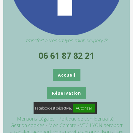
transfert aeroport lyon saint exupery-fr
06 61 87 82 21
Accueil
Réservation
Autoriser
Facebook est désactivé.
Mentions Légales
Politique de confidentialité
Gestion cookies
Mon Compte
VTC LYON aeroport
transfert aeroport lyon
navette aeroport lyon
Taxi