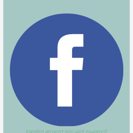
transfert aeroport lyon saint exupery-fr