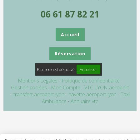
06 61 87 82 21
Accueil
Réservation
Autoriser
Facebook est désactivé.
Mentions Légales
Politique de confidentialité
Gestion cookies
Mon Compte
VTC LYON aeroport
transfert aeroport lyon
navette aeroport lyon
Taxi
Ambulance
Annuaire vtc