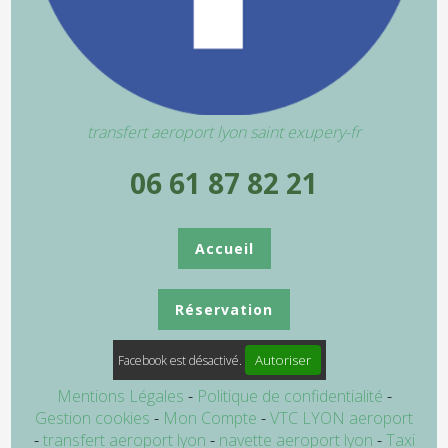
transfert aeroport lyon saint exupery-fr
06 61 87 82 21
Accueil
Réservation
Autoriser
Facebook est désactivé.
Mentions Légales
Politique de confidentialité
Gestion cookies
Mon Compte
VTC LYON aeroport
transfert aeroport lyon
navette aeroport lyon
Taxi