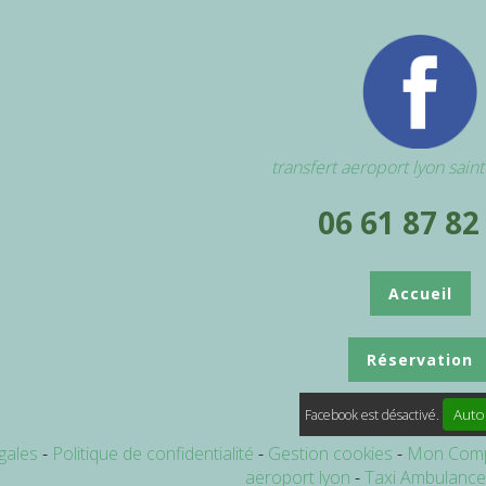
transfert aeroport lyon sain
06 61 87 82
Accueil
Réservation
Auto
Facebook est désactivé.
gales
Politique de confidentialité
Gestion cookies
Mon Com
aeroport lyon
Taxi Ambulanc