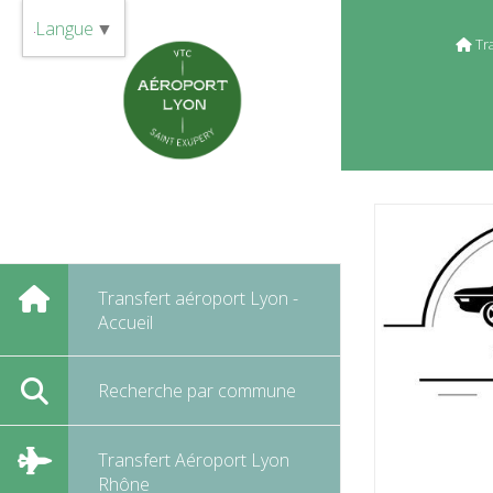
Panneau de gestion des cookies
Langue
▼
Tr
Transfert aéroport Lyon -
Accueil
Recherche par commune
Transfert Aéroport Lyon
Rhône