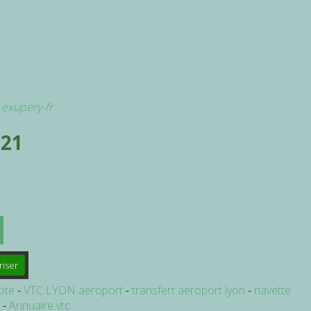
t exupery-fr
 21
riser
pte
VTC LYON aeroport
transfert aeroport lyon
navette
e
Annuaire vtc