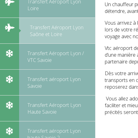
Transfert Aéroport Lyon
Un chauffeur pr
Loire
détendre, avan
Vous arrivez à 
Transfert Aéroport Lyon
lors de votre r
Saône et Loire
voyage avec no
Vtc aéroport de
Transfert Aéroport Lyon /
d’une manière a
VTC Savoie
partenaire depu
Dès votre arriv
Transfert aéroport Lyon
transports en c
Savoie
reposerez dans
Vous allez ador
Transfert Aéroport Lyon
faciliter et mi
Haute Savoie
précités seront
Transfert aéroport Lyon
haute Savoie 2