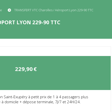
re
TRANSFERT VTC Charolles / Aéroport Lyon 229-90 TTC
PORT LYON 229-90 TTC
229,90
€
Saint-Exupéry à petit prix de 1 à 4 passagers plus
 à domicile + dépose terminale, 7J/7 et 24H/24.