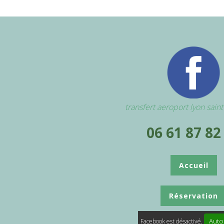
transfert aeroport lyon sain
06 61 87 82
Accueil
Réservation
Auto
Facebook est désactivé.