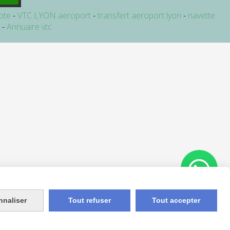
pte
VTC LYON aeroport
transfert aeroport lyon
navette
e
Annuaire vtc
nnaliser
Tout refuser
Tout accepter
Appelez-nous