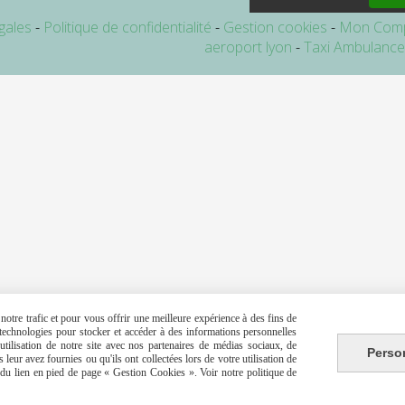
gales
Politique de confidentialité
Gestion cookies
Mon Com
aeroport lyon
Taxi Ambulanc
otre trafic et pour vous offrir une meilleure expérience à des fins de
s technologies pour stocker et accéder à des informations personnelles
tilisation de notre site avec nos partenaires de médias sociaux, de
Perso
leur avez fournies ou qu'ils ont collectées lors de votre utilisation de
e du lien en pied de page « Gestion Cookies ». Voir notre politique de