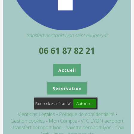
transfert aeroport lyon saint exupery-fr
06 61 87 82 21
Accueil
Réservation
Autoriser
Facebook est désactivé.
Mentions Légales
Politique de confidentialité
Gestion cookies
Mon Compte
VTC LYON aeroport
transfert aeroport lyon
navette aeroport lyon
Taxi
Ambulance
Annuaire vtc