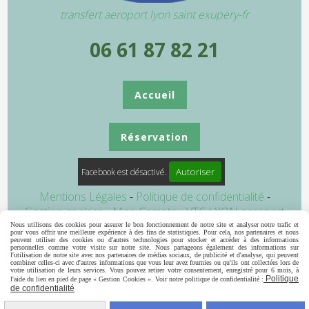
transfert aeroport lyon saint exupery-fr
06 61 87 82 21
Accueil
Réservation
Autoriser
Facebook est désactivé.
Mentions Légales
Politique de confidentialité
Gestion cookies
Mon Compte
VTC LYON aeroport
transfert aeroport lyon
navette aeroport lyon
Taxi
Nous utilisons des cookies pour assurer le bon fonctionnement de notre site et analyser notre trafic et
pour vous offrir une meilleure expérience à des fins de statistiques. Pour cela, nos partenaires et nous
Ambulance
Annuaire vtc
peuvent utiliser des cookies ou d'autres technologies pour stocker et accéder à des informations
personnelles comme votre visite sur notre site. Nous partageons également des informations sur
l'utilisation de notre site avec nos partenaires de médias sociaux, de publicité et d'analyse, qui peuvent
combiner celles-ci avec d'autres informations que vous leur avez fournies ou qu'ils ont collectées lors de
votre utilisation de leurs services. Vous pouvez retirer votre consentement, enregistré pour 6 mois, à
Politique
l'aide du lien en pied de page « Gestion Cookies ». Voir notre politique de confidentialité :
de confidentialité