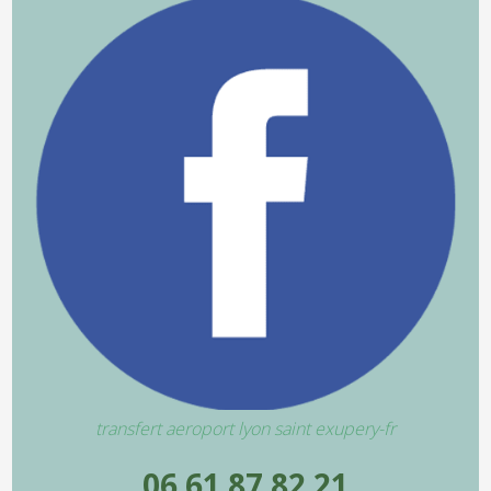
transfert aeroport lyon saint exupery-fr
06 61 87 82 21