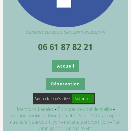
transfert aeroport lyon saint exupery-fr
06 61 87 82 21
Accueil
Réservation
Autoriser
Facebook est désactivé.
Mentions Légales
Politique de confidentialité
Gestion cookies
Mon Compte
VTC LYON aeroport
transfert aeroport lyon
navette aeroport lyon
Taxi
Ambulance
Annuaire vtc