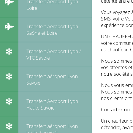
détente entre 
Transfert Aéroport Lyon
Loire
Vous voyagez à 
SMS, votre Voit
expérience do
Transfert Aéroport Lyon
Saône et Loire
UN CHAUFFEUR 
votre commune 
du chauffeur. C
Transfert Aéroport Lyon /
VTC Savoie
Nous sommes sp
vos attentes e
notre société s
Transfert aéroport Lyon
Savoie
Nous vous emme
Nous sommes co
nos clients ont
Transfert Aéroport Lyon
Haute Savoie
Contactez-nous
Un chauffeur pr
Transfert aéroport Lyon
détendre, avan
haute Savoie 2