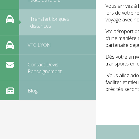
Vous arrivez à 
lors de votre r
Transfert longues
voyage avec no
distances
Vtc aéroport de
d’une manière a
partenaire depu
VTC LYON
Dès votre arriv
transports en c
Contact Devis
Renseignement
Vous allez ador
faciliter et mi
précités seront
Blog