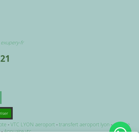
t exupery-fr
 21
riser
pte
VTC LYON aeroport
transfert aeroport lyon
navette
e
Annuaire vtc