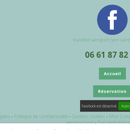
transfert aeroport lyon sain
06 61 87 82
Accueil
Réservation
Auto
Facebook est désactivé.
gales
Politique de confidentialité
Gestion cookies
Mon Com
aeroport lyon
Taxi Ambulanc