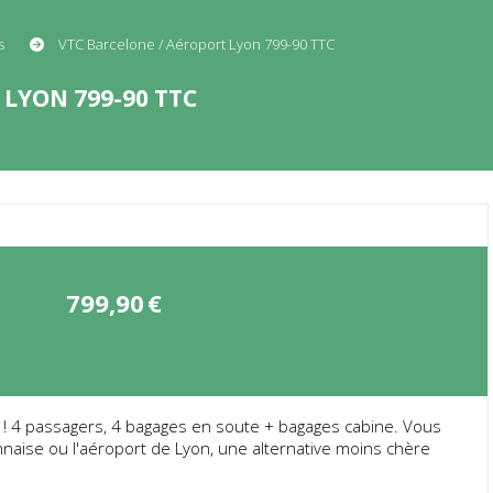
es
VTC Barcelone / Aéroport Lyon 799-90 TTC
LYON 799-90 TTC
799,90
€
 ! 4 passagers, 4 bagages en soute + bagages cabine. Vous
nnaise ou l'aéroport de Lyon, une alternative moins chère