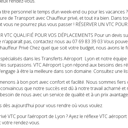
deux rendez-vous.
titre personnel le temps d’un week-end ou pour les vacances ? I
ure de Transport avec Chauffeur privé, et tout ira bien. Dans to
nt vous ne pourrez plus vous passer ! RÉSERVER UN VTC POUR 
VTC QUALIFIÉ POUR VOS DÉPLACEMENTS Pour un devis sur mesu
n'apparaît pas, contactez nous au 07 69 83 39 03 Vous pouve
hauffeur Privé Chez quel que soit votre budget, nous avons le fo
écialisés dans les Transferts Aéroport Lyon et notre équipe 
t les surpassons. VTC Aéroport Lyon répond aux besoins des ré
'engage à être la meilleure dans son domaine. Consultez une li
nons à bon port avec confort et facilité. Nous sommes fiers d’ê
nvaincus que notre succès est dû à notre travail acharné et n
 besoin de nous avec un service de qualité et à un prix avantag
 dès aujourd'hui pour vous rendre où vous voulez.
ivé VTC pour l’aéroport de Lyon ? Ayez le réflexe VTC aéroport 
t votre rendez-vous.