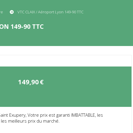
ère
VTC CLAIX / Aéroport Lyon 149-90 TTC
ON 149-90 TTC
149,90
€
int Exupery, Votre prix est garanti IMBATTABLE, les
 les meilleurs prix du marché.