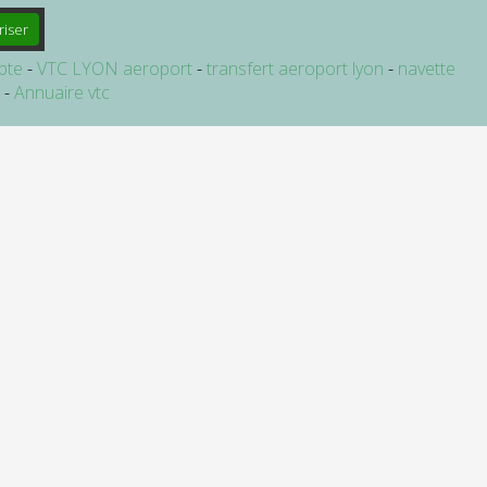
riser
pte
VTC LYON aeroport
transfert aeroport lyon
navette
e
Annuaire vtc