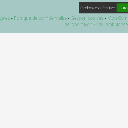
Auto
Facebook est désactivé.
gales
Politique de confidentialité
Gestion cookies
Mon Com
aeroport lyon
Taxi Ambulanc