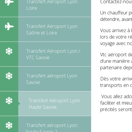
Transfert Aéroport Lyon
Contactez-nous
Loire
Un chauffeur pr
détendre, avan
Transfert Aéroport Lyon
Vous arrivez à 
Saône et Loire
lors de votre r
voyage avec no
Transfert Aéroport Lyon /
Vtc aéroport de
VTC Savoie
d’une manière a
partenaire depu
Transfert aéroport Lyon
Dès votre arriv
Savoie
transports en c
Vous allez ador
Transfert Aéroport Lyon
faciliter et mi
Haute Savoie
précités seront
Transfert aéroport Lyon
haute Savoie 2