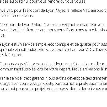
 dès aujourd'hui pour vous rendre où vous voulez.
ivé VTC pour l’aéroport de Lyon ? Ayez le réflexe VTC aéroport 
t votre rendez-vous.
l’aéroport de Lyon ? Alors à votre arrivée, notre chauffeur vous
éservation. Il est à noter que nous vous fournirons toute l’assi
us.
 Lyon est un service simple, économique et de qualité pour assu
gréable et inattendue. Alors, avec votre chauffeur VTC à l'aéro
is l’aéroport !
ée, nous vous réserverons le meilleur accueil dans les meilleure
ommun imprévisibles lors de votre départ. Nous arriverons à l’he
er le service, c’est garanti. Nous avons développé des transfer
eux organiser votre voyage. C’est pourquoi notre professionnal
 un atout pour votre projet. Vous pouvez donc aller où vous vo