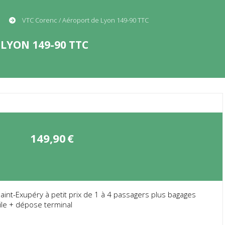
VTC Corenc / Aéroport de Lyon 149-90 TTC
LYON 149-90 TTC
149,90
€
nt-Exupéry à petit prix de 1 à 4 passagers plus bagages
ile + dépose terminal