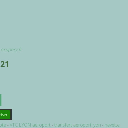
t exupery-fr
 21
riser
pte
VTC LYON aeroport
transfert aeroport lyon
navette