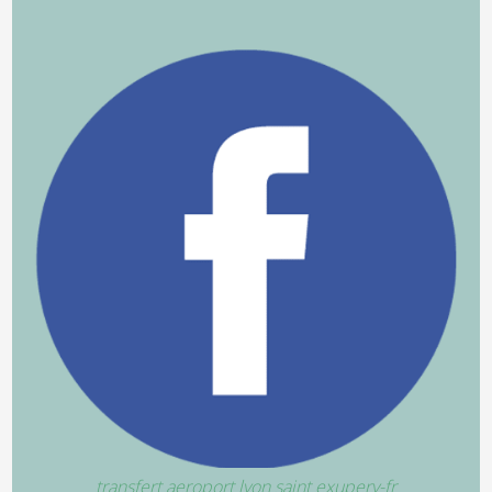
transfert aeroport lyon saint exupery-fr