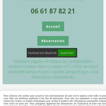
06 61 87 82 21
Accueil
Réservation
Autoriser
Facebook est désactivé.
Mentions Légales
Politique de confidentialité
Gestion cookies
Mon Compte
VTC LYON aeroport
transfert aeroport lyon
navette aeroport lyon
Taxi
Ambulance
Annuaire vtc
Nous utilisons des cookies pour assurer le bon fonctionnement de notre site et analyser notre trafic et pour
vous offrir une meilleure expérience à des fins de statistiques. Pour cela, nos partenaires et nous peuvent
utiliser des cookies ou d'autres technologies pour stocker et accéder à des informations personnelles comme
votre visite sur notre site. Nous partageons également des informations sur l'utilisation de notre site avec