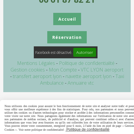
Accueil
Réservation
Autoriser
Facebook est désactivé.
Mentions Légales
Politique de confidentialité
Gestion cookies
Mon Compte
VTC LYON aeroport
transfert aeroport lyon
navette aeroport lyon
Taxi
Ambulance
Annuaire vtc
Nous utilisons des cookies pour assurer le bon fonctionnement de notre site et analyser notre trafic et pour
vous offrir une meilleure expérience à des fins de statistiques. Pour cela, nos partenaires et nous peuvent
utiliser des cookies ou d'autres technologies pour stocker et accéder à des informations personnelles comme
votre visite sur notre site. Nous partageons également des informations sur l'utilisation de notre site avec
nos partenaires de médias sociaux, de publicité et d'analyse, qui peuvent combiner celles-ci avec d'autres
informations que vous leur avez fournies ou qu'ils ont collectées lors de votre utilisation de leurs services.
Vous pouvez retirer votre consentement, enregistré pour 6 mois, à l'aide du lien en pied de page « Gestion
Politique de confidentialité
Cookies ». Voir notre politique de confidentialité :