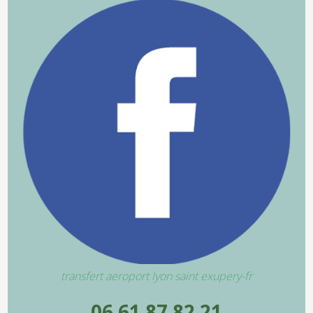
transfert aeroport lyon saint exupery-fr
06 61 87 82 21