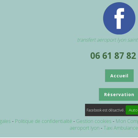
transfert aeroport lyon sain
06 61 87 82
Accueil
Réservation
Auto
Facebook est désactivé.
gales
Politique de confidentialité
Gestion cookies
Mon Com
aeroport lyon
Taxi Ambulanc