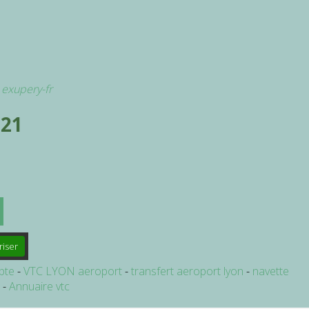
t exupery-fr
 21
riser
pte
VTC LYON aeroport
transfert aeroport lyon
navette
e
Annuaire vtc