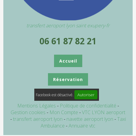
transfert aeroport lyon saint exupery-fr
06 61 87 82 21
Accueil
Réservation
Autoriser
Facebook est désactivé.
Mentions Légales
Politique de confidentialité
Gestion cookies
Mon Compte
VTC LYON aeroport
transfert aeroport lyon
navette aeroport lyon
Taxi
Ambulance
Annuaire vtc