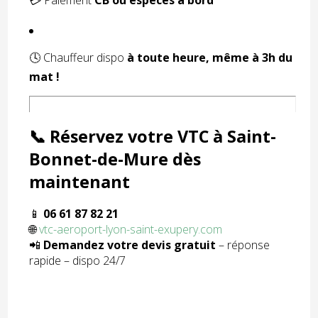
💳 Paiement
CB ou espèces à bord
🕓 Chauffeur dispo
à toute heure, même à 3h du
mat !
📞 Réservez votre VTC à Saint-
Bonnet-de-Mure dès
maintenant
📱
06 61 87 82 21
🌐
vtc-aeroport-lyon-saint-exupery.com
📲
Demandez votre devis gratuit
– réponse
rapide – dispo 24/7