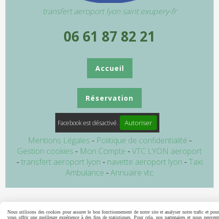
transfert aeroport lyon saint exupery-fr
06 61 87 82 21
Accueil
Réservation
Autoriser
Facebook est désactivé.
Mentions Légales
Politique de confidentialité
Gestion cookies
Mon Compte
VTC LYON aeroport
transfert aeroport lyon
navette aeroport lyon
Taxi
Ambulance
Annuaire vtc
Nous utilisons des cookies pour assurer le bon fonctionnement de notre site et analyser notre trafic et pour
vous offrir une meilleure expérience à des fins de statistiques. Pour cela, nos partenaires et nous peuvent