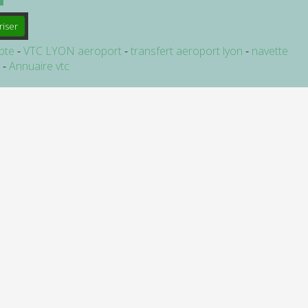
riser
pte
VTC LYON aeroport
transfert aeroport lyon
navette
e
Annuaire vtc