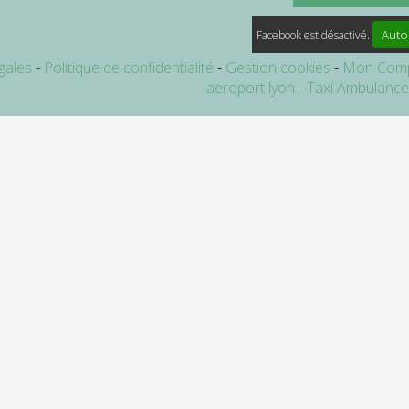
Auto
Facebook est désactivé.
gales
Politique de confidentialité
Gestion cookies
Mon Com
aeroport lyon
Taxi Ambulanc