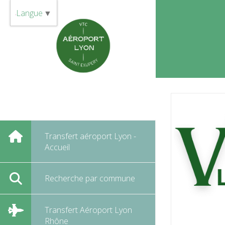
Panneau de gestion des cookies
Langue
▼
Transfert aéroport Lyon -
Accueil
Recherche par commune
Transfert Aéroport Lyon
Rhône