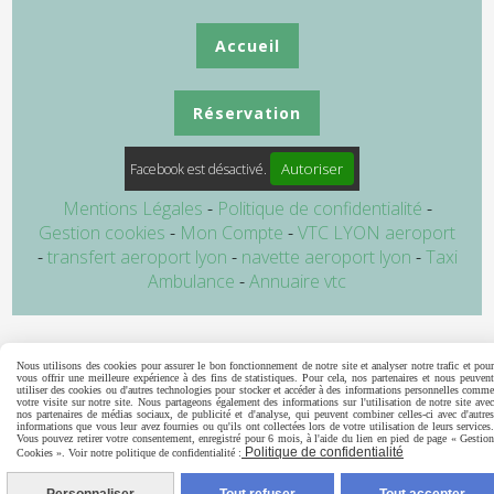
Accueil
Réservation
Autoriser
Facebook est désactivé.
Mentions Légales
Politique de confidentialité
Gestion cookies
Mon Compte
VTC LYON aeroport
transfert aeroport lyon
navette aeroport lyon
Taxi
Ambulance
Annuaire vtc
Nous utilisons des cookies pour assurer le bon fonctionnement de notre site et analyser notre trafic et pour
vous offrir une meilleure expérience à des fins de statistiques. Pour cela, nos partenaires et nous peuvent
utiliser des cookies ou d'autres technologies pour stocker et accéder à des informations personnelles comme
votre visite sur notre site. Nous partageons également des informations sur l'utilisation de notre site avec
nos partenaires de médias sociaux, de publicité et d'analyse, qui peuvent combiner celles-ci avec d'autres
informations que vous leur avez fournies ou qu'ils ont collectées lors de votre utilisation de leurs services.
Vous pouvez retirer votre consentement, enregistré pour 6 mois, à l'aide du lien en pied de page « Gestion
Politique de confidentialité
Cookies ». Voir notre politique de confidentialité :
Appelez-nous