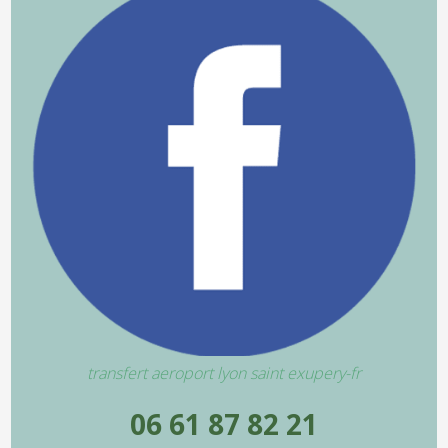
transfert aeroport lyon saint exupery-fr
06 61 87 82 21