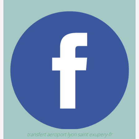
transfert aeroport lyon saint exupery-fr