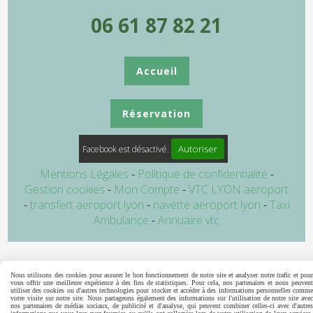
06 61 87 82 21
Accueil
Réservation
Autoriser
Facebook est désactivé.
Mentions Légales
Politique de confidentialité
Gestion cookies
Mon Compte
VTC LYON aeroport
transfert aeroport lyon
navette aeroport lyon
Taxi
Ambulance
Annuaire vtc
Nous utilisons des cookies pour assurer le bon fonctionnement de notre site et analyser notre trafic et pour
vous offrir une meilleure expérience à des fins de statistiques. Pour cela, nos partenaires et nous peuvent
utiliser des cookies ou d'autres technologies pour stocker et accéder à des informations personnelles comme
votre visite sur notre site. Nous partageons également des informations sur l'utilisation de notre site avec
nos partenaires de médias sociaux, de publicité et d'analyse, qui peuvent combiner celles-ci avec d'autres