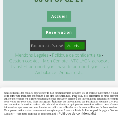
Accueil
Réservation
Autoriser
Facebook est désactivé.
Mentions Légales
Politique de confidentialité
Gestion cookies
Mon Compte
VTC LYON aeroport
transfert aeroport lyon
navette aeroport lyon
Taxi
Ambulance
Annuaire vtc
Nous utilisons des cookies pour assurer le bon fonctionnement de notre site et analyser notre trafic et pour
vous offrir une meilleure expérience à des fins de statistiques. Pour cela, nos partenaires et nous peuvent
utiliser des cookies ou d'autres technologies pour stocker et accéder à des informations personnelles comme
votre visite sur notre site. Nous partageons également des informations sur l'utilisation de notre site avec
nos partenaires de médias sociaux, de publicité et d'analyse, qui peuvent combiner celles-ci avec d'autres
informations que vous leur avez fournies ou qu'ils ont collectées lors de votre utilisation de leurs services.
Vous pouvez retirer votre consentement, enregistré pour 6 mois, à l'aide du lien en pied de page « Gestion
Politique de confidentialité
Cookies ». Voir notre politique de confidentialité :