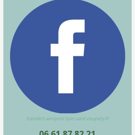
transfert aeroport lyon saint exupery-fr
06 61 87 82 21