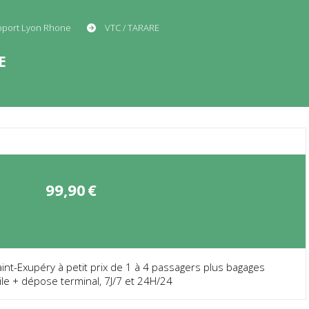
roport Lyon Rhone
VTC / TARARE
E
99,90
€
nt-Exupéry à petit prix de 1 à 4 passagers plus bagages
ile + dépose terminal, 7J/7 et 24H/24