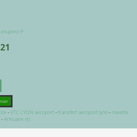
t exupery-fr
 21
riser
pte
VTC LYON aeroport
transfert aeroport lyon
navette
e
Annuaire vtc