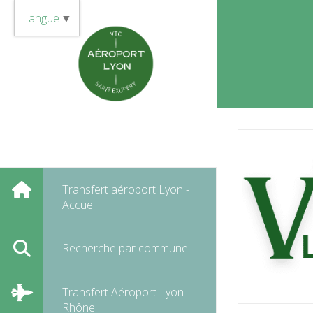
Panneau de gestion des cookies
Langue
▼
Transfert aéroport Lyon -
Accueil
Recherche par commune
Transfert Aéroport Lyon
Rhône