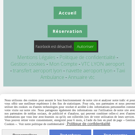
Accueil
Réservation
Autoriser
Facebook est désactivé.
Mentions Légales
Politique de confidentialité
Gestion cookies
Mon Compte
VTC LYON aeroport
transfert aeroport lyon
navette aeroport lyon
Taxi
Ambulance
Annuaire vtc
Nous utilisons des cookies pour assurer le bon fonctionnement de notre site et analyser notre trafic et pour
vous offrir une meilleure expérience à des fins de statistiques. Pour cela, nos partenaires et nous peuvent
utiliser des cookies ou d'autres technologies pour stocker et accéder à des informations personnelles comme
votre visite sur notre site. Nous partageons également des informations sur l'utilisation de notre site avec
nos partenaires de médias sociaux, de publicité et d'analyse, qui peuvent combiner celles-ci avec d'autres
informations que vous leur avez fournies ou qu'ils ont collectées lors de votre utilisation de leurs services.
Vous pouvez retirer votre consentement, enregistré pour 6 mois, à l'aide du lien en pied de page « Gestion
Politique de confidentialité
Cookies ». Voir notre politique de confidentialité :
Appelez-nous