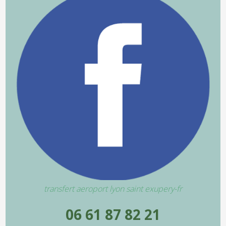
transfert aeroport lyon saint exupery-fr
06 61 87 82 21